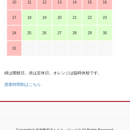
10
11
12
13
14
15
16
17
18
19
20
21
22
23
24
25
26
27
28
29
30
31
緑は開校日。赤は定休日。オレンジは臨時休校です。
授業時間割はこちら
Copyright © 絵画教室アトリエ・ピッコロ All Rights Reserved.