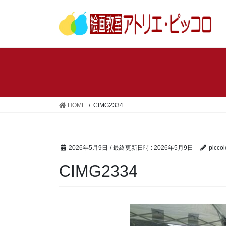
コ
ナ
ン
ビ
テ
ゲ
ン
ー
ツ
シ
へ
ョ
ス
ン
キ
に
ッ
移
HOME
CIMG2334
プ
動
2026年5月9日
/ 最終更新日時 :
2026年5月9日
piccol
CIMG2334