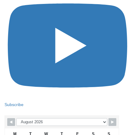
Subscribe
M
T
W
T
F
S
S