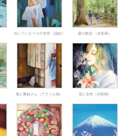
）
白いワンピースの女性（油絵）
森の散歩 （水彩画）
）
猫と舞妓さん（アクリル画）
花と女性（水彩画）