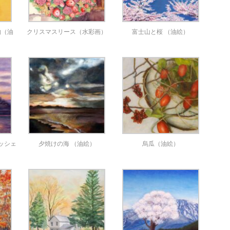
物（油
クリスマスリース（水彩画）
富士山と桜 （油絵）
ッシェ
夕焼けの海 （油絵）
烏瓜（油絵）