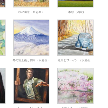
秋の風景（水彩画）
一本桜（油絵）
冬の富士山と樹氷（水彩画）
紅葉とワーゲン （水彩画）