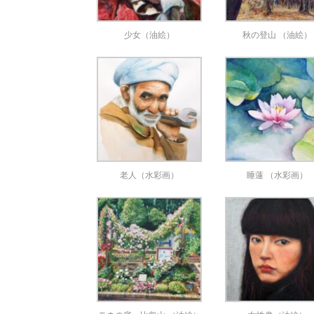
少女（油絵）
秋の登山 （油絵）
老人（水彩画）
睡蓮 （水彩画）