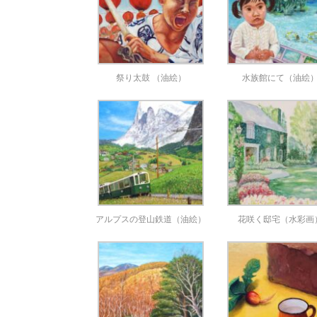
祭り太鼓 （油絵）
水族館にて（油絵
アルプスの登山鉄道（油絵）
花咲く邸宅（水彩画