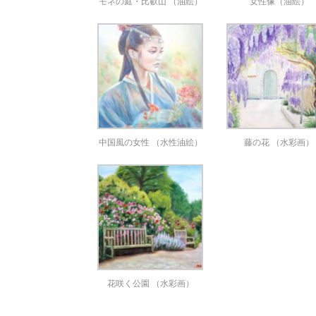
モネの庭・比叡山 （油絵）
女性像（油絵）
中国風の女性 （水性油絵）
藤の花 （水彩画）
花咲く公園 （水彩画）