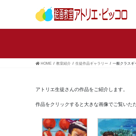
コ
ナ
ン
ビ
テ
ゲ
ン
ー
ツ
シ
へ
ョ
ス
ン
キ
に
ッ
移
HOME
教室紹介
生徒作品ギャラリー
一般クラスギ
プ
動
アトリエ生徒さんの作品をご紹介します。
作品をクリックすると大きな画像でご覧いた