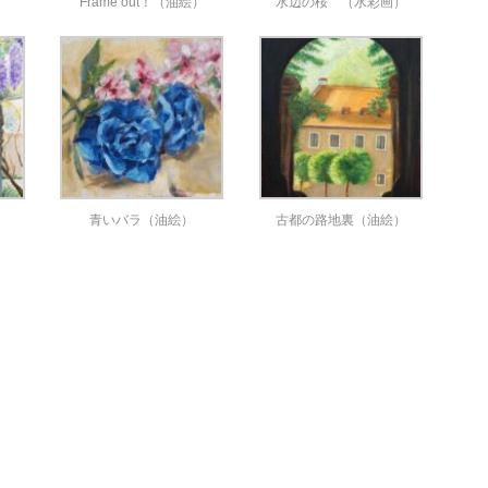
Frame out！（油絵）
水辺の桜 （水彩画）
青いバラ（油絵）
古都の路地裏（油絵）