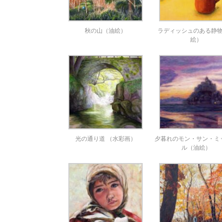
秋の山（油絵）
ラディッシュのある静
絵）
光の通り道 （水彩画）
夕暮れのモン・サン・ミ
ル（油絵）