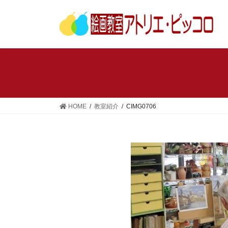
コ
ナ
ン
ビ
テ
ゲ
ン
ー
ツ
シ
へ
ョ
ス
ン
キ
に
ッ
移
HOME
教室紹介
CIMG0706
プ
動