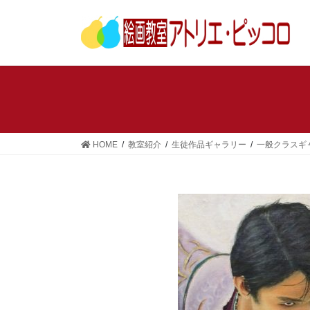
コ
ナ
ン
ビ
テ
ゲ
ン
ー
ツ
シ
へ
ョ
ス
ン
キ
に
ッ
移
HOME
教室紹介
生徒作品ギャラリー
一般クラスギ
プ
動