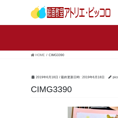
コ
ナ
ン
ビ
テ
ゲ
ン
ー
ツ
シ
へ
ョ
ス
ン
キ
に
ッ
移
HOME
CIMG3390
プ
動
2019年6月18日
/ 最終更新日時 :
2019年6月18日
pic
CIMG3390