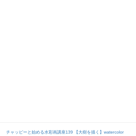
チャッピーと始める水彩画講座140 【雪中の山門を描く】「雪の
法然院」watercolor paintings tutorial for beginners
チャッピーと始める水彩画講座139 【大樹を描く】watercolor