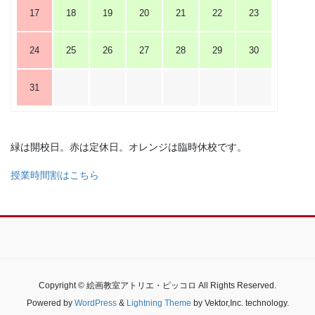
17
18
19
20
21
22
23
24
25
26
27
28
29
30
31
緑は開校日。赤は定休日。オレンジは臨時休校です。
授業時間割はこちら
Copyright © 絵画教室アトリエ・ピッコロ All Rights Reserved.
Powered by
WordPress
&
Lightning Theme
by Vektor,Inc. technology.